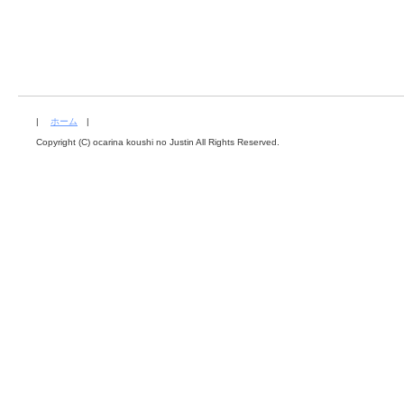
|
ホーム
|
Copyright (C) ocarina koushi no Justin All Rights Reserved.